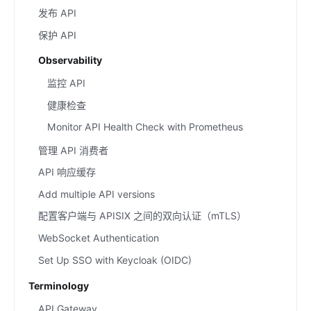
发布 API
保护 API
Observability
监控 API
健康检查
Monitor API Health Check with Prometheus
管理 API 消费者
API 响应缓存
Add multiple API versions
配置客户端与 APISIX 之间的双向认证（mTLS）
WebSocket Authentication
Set Up SSO with Keycloak (OIDC)
Terminology
API Gateway