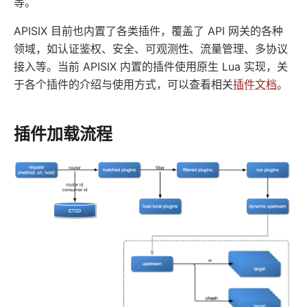
等。
redirect
echo
APISIX 目前也内置了各类插件，覆盖了 API 网关的各种
领域，如认证鉴权、安全、可观测性、流量管理、多协议
gzip
接入等。当前 APISIX 内置的插件使用原生 Lua 实现，关
brotli
于各个插件的介绍与使用方式，可以查看相关
插件文档
。
real-ip
server-info
插件加载流程
ext-plugin-pre-req
ext-plugin-post-req
ext-plugin-post-resp
inspect
ocsp-stapling
Transformation
response-rewrite
error-page