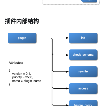
proxy-rewrite
grpc-transcode
grpc-web
插件内部结构
fault-injection
mocking
degraphql
body-transformer
attach-consumer-label
exit-transformer
Authentication
key-auth
jwt-auth
jwe-decrypt
basic-auth