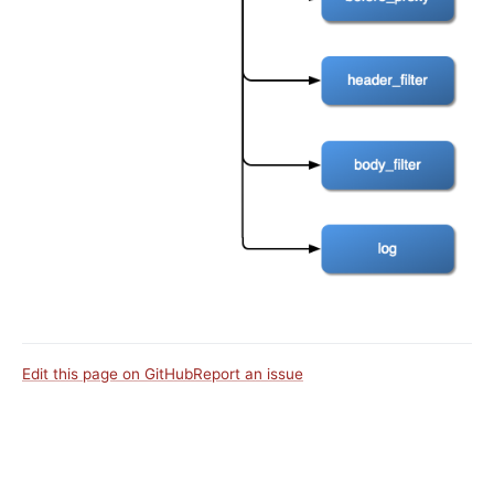
Keycloak Authorization (authz-keycloak)
authz-casdoor
wolf-rbac
openid-connect
cas-auth
dingtalk-auth
feishu-auth
hmac-auth
authz-casbin
ldap-auth
opa
Edit this page on GitHub
Report an issue
forward-auth
multi-auth
saml-auth