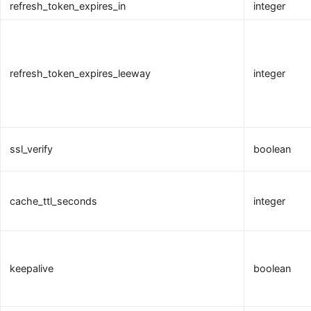
refresh_token_expires_in
integer
refresh_token_expires_leeway
integer
ssl_verify
boolean
cache_ttl_seconds
integer
keepalive
boolean