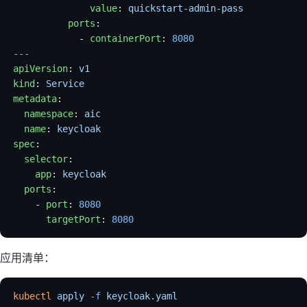
              value
: 
quickstart-admin-pass
          ports
:
            - 
containerPort
: 
8080
---
apiVersion
: 
v1
kind
: 
Service
metadata
:
  namespace
: 
aic
  name
: 
keycloak
spec
:
  selector
:
    app
: 
keycloak
  ports
:
    - 
port
: 
8080
      targetPort
: 
8080
应用清单：
kubectl
 apply
 -f
 keycloak.yaml