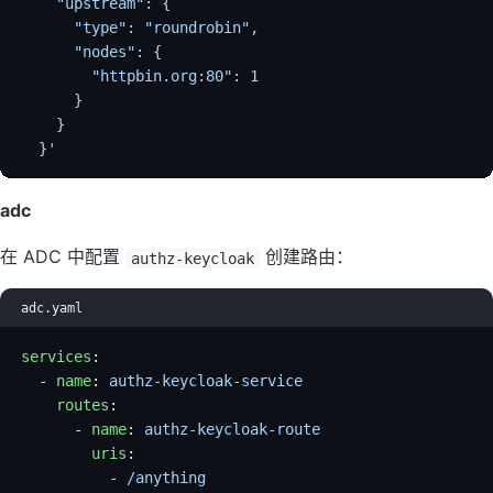
    "upstream": {
      "type": "roundrobin",
      "nodes": {
        "httpbin.org:80": 1
      }
    }
  }'
adc
在 ADC 中配置
创建路由：
authz-keycloak
adc.yaml
services
:
  - 
name
: 
authz-keycloak-service
    routes
:
      - 
name
: 
authz-keycloak-route
        uris
:
          - 
/anything