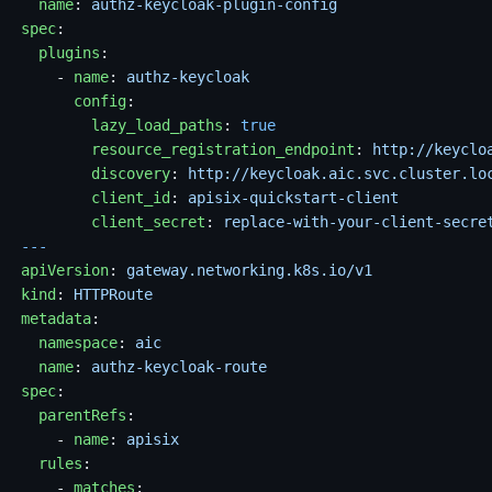
  name
: 
authz-keycloak-plugin-config
spec
:
  plugins
:
    - 
name
: 
authz-keycloak
      config
:
        lazy_load_paths
: 
true
        resource_registration_endpoint
: 
http://keyclo
        discovery
: 
http://keycloak.aic.svc.cluster.lo
        client_id
: 
apisix-quickstart-client
        client_secret
: 
replace-with-your-client-secre
---
apiVersion
: 
gateway.networking.k8s.io/v1
kind
: 
HTTPRoute
metadata
:
  namespace
: 
aic
  name
: 
authz-keycloak-route
spec
:
  parentRefs
:
    - 
name
: 
apisix
  rules
:
    - 
matches
: