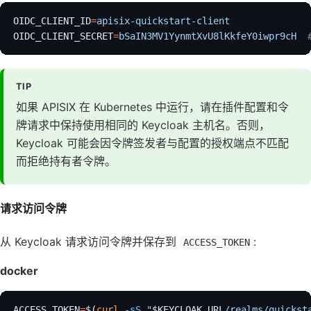
OIDC_CLIENT_ID
=
apisix-quickstart-client
OIDC_CLIENT_SECRET
=
bSaIN3MV1YynmtXvU8lKkfeY0iwpr9cH
 
TIP
如果 APISIX 在 Kubernetes 中运行，请在插件配置和令
牌请求中保持使用相同的 Keycloak 主机名。否则，
Keycloak 可能会因令牌签发者与配置的授权端点不匹配
而拒绝持有者令牌。
请求访问令牌
从 Keycloak 请求访问令牌并保存到
:
ACCESS_TOKEN
docker
ACCESS_TOKEN
=
$(
curl
 -sS
 "
$KEYCLOAK_URL
/realms/quickst