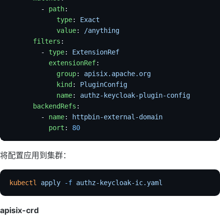
        - 
path
:
            type
: 
Exact
            value
: 
/anything
      filters
:
        - 
type
: 
ExtensionRef
          extensionRef
:
            group
: 
apisix.apache.org
            kind
: 
PluginConfig
            name
: 
authz-keycloak-plugin-config
      backendRefs
:
        - 
name
: 
httpbin-external-domain
          port
: 
80
将配置应用到集群：
kubectl
 apply
 -f
 authz-keycloak-ic.yaml
apisix-crd