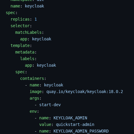
  name
: 
keycloak
spec
:
  replicas
: 
1
  selector
:
    matchLabels
:
      app
: 
keycloak
  template
:
    metadata
:
      labels
:
        app
: 
keycloak
    spec
:
      containers
:
        - 
name
: 
keycloak
          image
: 
quay.io/keycloak/keycloak:18.0.2
          args
:
            - 
start-dev
          env
:
            - 
name
: 
KEYCLOAK_ADMIN
              value
: 
quickstart-admin
            - 
name
: 
KEYCLOAK_ADMIN_PASSWORD