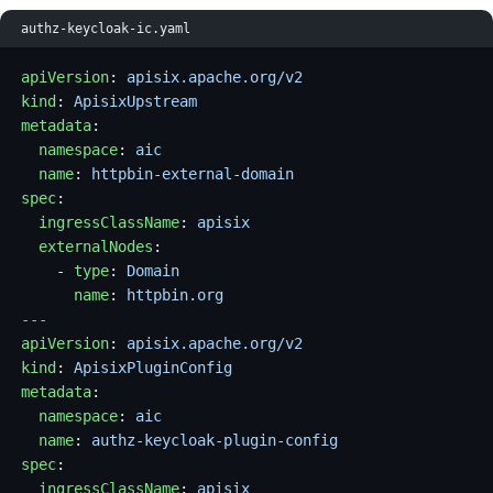
authz-keycloak-ic.yaml
apiVersion
: 
apisix.apache.org/v2
kind
: 
ApisixUpstream
metadata
:
  namespace
: 
aic
  name
: 
httpbin-external-domain
spec
:
  ingressClassName
: 
apisix
  externalNodes
:
    - 
type
: 
Domain
      name
: 
httpbin.org
---
apiVersion
: 
apisix.apache.org/v2
kind
: 
ApisixPluginConfig
metadata
:
  namespace
: 
aic
  name
: 
authz-keycloak-plugin-config
spec
:
  ingressClassName
: 
apisix