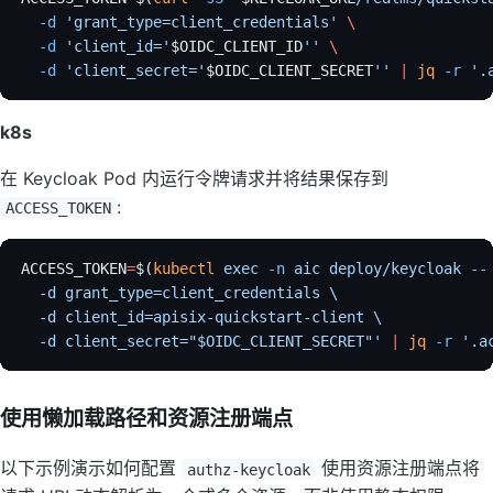
  -d
 'grant_type=client_credentials'
 \
  -d
 'client_id='
$OIDC_CLIENT_ID
''
 \
  -d
 'client_secret='
$OIDC_CLIENT_SECRET
''
 |
 jq
 -r
 '.
k8s
在 Keycloak Pod 内运行令牌请求并将结果保存到
:
ACCESS_TOKEN
ACCESS_TOKEN
=
$(
kubectl
 exec
 -n
 aic
 deploy/keycloak
 --
  -d grant_type=client_credentials \
  -d client_id=apisix-quickstart-client \
  -d client_secret="$OIDC_CLIENT_SECRET"'
 |
 jq
 -r
 '.a
使用懒加载路径和资源注册端点
以下示例演示如何配置
使用资源注册端点将
authz-keycloak