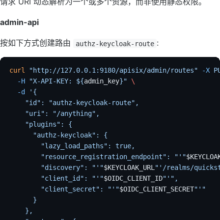
请求 URI 动态解析为一个或多个资源，而非使用静态权限。
admin-api
按如下方式创建路由
:
authz-keycloak-route
curl
 "http://127.0.0.1:9180/apisix/admin/routes"
 -X
 P
  -H
 "X-API-KEY: ${
admin_key
}"
 \
  -d
 '{
    "id": "authz-keycloak-route",
    "uri": "/anything",
    "plugins": {
      "authz-keycloak": {
        "lazy_load_paths": true,
        "resource_registration_endpoint": "'"
$KEYCLOA
        "discovery": "'"
$KEYCLOAK_URL
"'/realms/quicks
        "client_id": "'"
$OIDC_CLIENT_ID
"'",
        "client_secret": "'"
$OIDC_CLIENT_SECRET
"'"
      }
    },