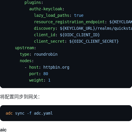
        plugins
:
          authz-keycloak
:
            lazy_load_paths
: 
true
            resource_registration_endpoint
: 
${KEYCLOA
            discovery
: 
${KEYCLOAK_URL}/realms/quickst
            client_id
: 
${OIDC_CLIENT_ID}
            client_secret
: 
${OIDC_CLIENT_SECRET}
    upstream
:
      type
: 
roundrobin
      nodes
:
        - 
host
: 
httpbin.org
          port
: 
80
          weight
: 
1
将配置同步到网关：
adc
 sync
 -f
 adc.yaml
aic