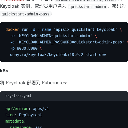
Keycloak 实例，管理员用户名为
，密码为
quickstart-admin
:
quickstart-admin-pass
docker
 run
 -d
 --name
 "apisix-quickstart-keycloak"
 \
  -e
 'KEYCLOAK_ADMIN=quickstart-admin'
 \
  -e
 'KEYCLOAK_ADMIN_PASSWORD=quickstart-admin-pass'
 
  -p
 8080:8080
 \
  quay.io/keycloak/keycloak:18.0.2
 start-dev
k8s
将 Keycloak 部署到 Kubernetes:
keycloak.yaml
apiVersion
: 
apps/v1
kind
: 
Deployment
metadata
:
  namespace
: 
aic