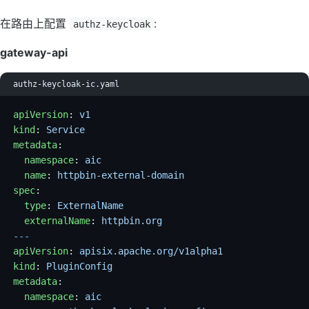
在路由上配置
:
authz-keycloak
gateway-api
authz-keycloak-ic.yaml
apiVersion
: 
v1
kind
: 
Service
metadata
:
  namespace
: 
aic
  name
: 
httpbin-external-domain
spec
:
  type
: 
ExternalName
  externalName
: 
httpbin.org
---
apiVersion
: 
apisix.apache.org/v1alpha1
kind
: 
PluginConfig
metadata
:
  namespace
: 
aic