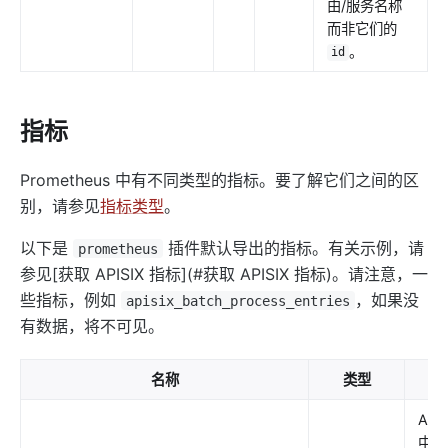
由/服务名称
而非它们的
eureka
。
id
控制面服务发现
Kubernetes
指标
PubSub
PubSub
Prometheus 中有不同类型的指标。要了解它们之间的区
Apache Kafka
别，请参见
指标类型
。
xRPC
以下是
插件默认导出的指标。有关示例，请
prometheus
redis
参见[获取 APISIX 指标](#获取 APISIX 指标)。请注意，一
xRPC
些指标，例如
，如果没
apisix_batch_process_entries
有数据，将不可见。
路由 RadixTree
TCP/UDP 动态代理
名称
类型
描
gRPC 代理
APIS
自定义 Nginx 配置
中每