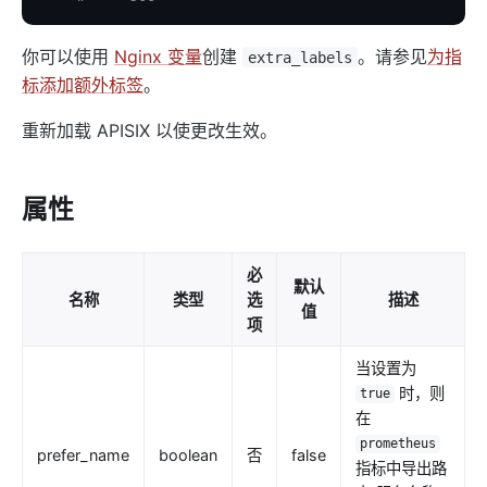
internal
你可以使用
Nginx 变量
创建
。请参见
为指
The Implementation of Plugin Runner
extra_labels
标添加额外标签
。
Introducing APISIX's testing framework
插件开发
重新加载 APISIX 以使更改生效。
调试模式
Deployment modes
属性
常见问题
Others
必
默认
名称
类型
选
描述
值
Discovery
项
集成服务发现注册中心
当设置为
DNS
时，则
true
consul
在
prometheus
consul_kv
prefer_name
boolean
否
false
指标中导出路
nacos