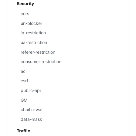
Security
cors
uri-blocker
ip-restriction
ua-restriction
referer-restriction
consumer-restriction
acl
csrf
public-api
GM
chaitin-waf
data-mask
Traffic