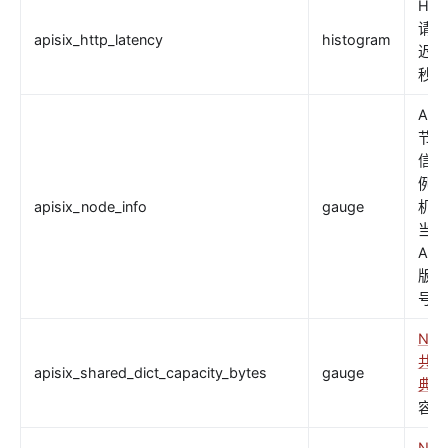
HTT
请求
apisix_http_latency
histogram
迟（
秒）
APIS
节点
信息
例如
apisix_node_info
gauge
机名
当前
APIS
版本
号。
NGI
共享
apisix_shared_dict_capacity_bytes
gauge
典
的
容量
NGI