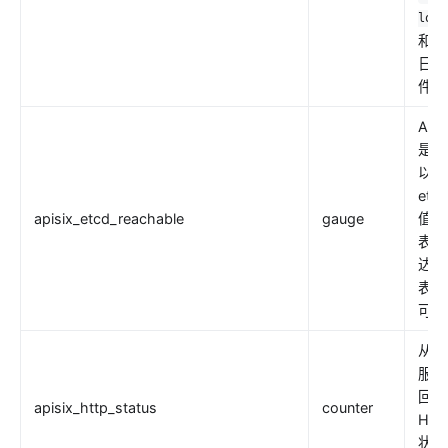
logg
和其
日志
件。
APIS
是否
以访
etc
apisix_etcd_reachable
gauge
值
表示
达，
表示
可达
从上
服务
回的
apisix_http_status
counter
HTT
状态