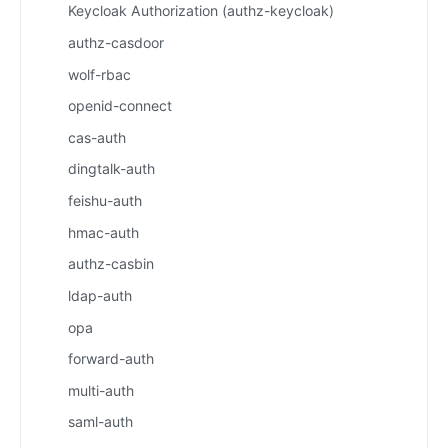
Keycloak Authorization (authz-keycloak)
authz-casdoor
wolf-rbac
openid-connect
cas-auth
dingtalk-auth
feishu-auth
hmac-auth
authz-casbin
ldap-auth
opa
forward-auth
multi-auth
saml-auth