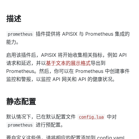
http-logger
skywalking-logger
描述
tcp-logger
kafka-logger
插件提供将 APISIX 与 Prometheus 集成的
prometheus
rocketmq-logger
能力。
udp-logger
启用该插件后，APISIX 将开始收集相关指标，例如 API
clickhouse-logger
请求和延迟，并以
基于文本的展示格式
导出到
syslog
Prometheus。然后，你可以在 Prometheus 中创建事件
监控和警报，以监控 API 网关和 API 的健康状况。
log-rotate
error-log-logger
sls-logger
静态配置
google-cloud-logging
默认情况下，已在默认配置文件
中对
config.lua
splunk-hec-logging
进行预配置。
prometheus
file-logger
要自定义这些值，请将相应的配置添加到 config.yaml
loggly