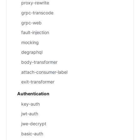
proxy-rewrite
grpc-transcode
grpc-web
fault-injection
mocking
degraphql
body-transformer
attach-consumer-label
exit-transformer
Authentication
key-auth
jwt-auth
jwe-decrypt
basic-auth