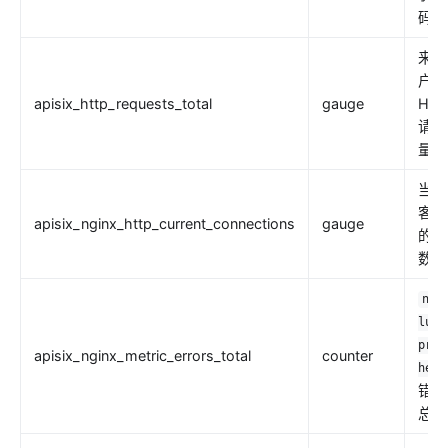
码。
来自
户端
apisix_http_requests_total
gauge
HTT
请求
量。
当前
客户
apisix_nginx_http_current_connections
gauge
的连
数量
ngi
lua-
prom
apisix_nginx_metric_errors_total
counter
heus
错误
总数