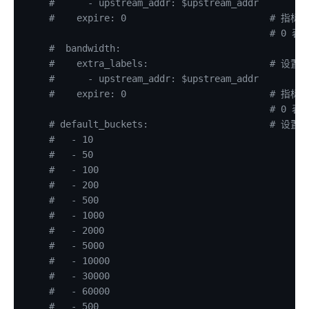
    #      - upstream_addr: $upstream_addr
kafka-proxy
    #    expire: 0                          
http-dubbo
                                            #
    #  bandwidth:
API
    #    extra_labels:                      #
Admin API
    #      - upstream_addr: $upstream_addr
    #    expire: 0                          
Control API
                                            #
Status API
    # default_buckets:                      #
    #   - 10
Apache APISIX Dashboard
    #   - 50
Development
    #   - 100
    #   - 200
Build development environment with Dev Containers
    #   - 500
源码安装 APISIX
    #   - 1000
    #   - 2000
在 Mac 上构建开发环境
    #   - 5000
通过 OpenSSL 3.0 使 APISIX 支持 FIPS 模式
    #   - 10000
外部插件
    #   - 30000
    #   - 60000
wasm
    #   - 500