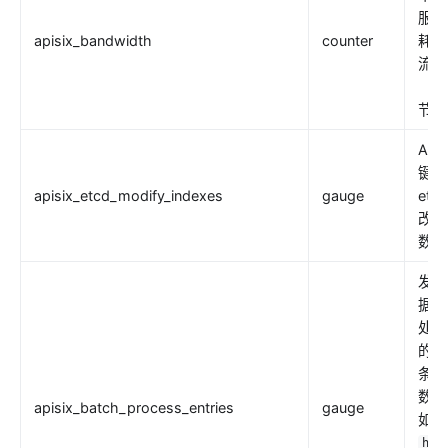
证书
服务
apisix_bandwidth
counter
耗的
批处理器
流量
压力测试
（字
安装依赖
节）
APISIX 变量
APIS
Running APISIX in AWS with AWS CDK
键的
apisix_etcd_modify_indexes
gauge
etc
TLS 双向认证
改次
调试功能
数。
基于环境变量进行配置文件切换
发送
SSL 协议
据时
security-threat-model
处理
的剩
HTTP3 协议
条目
升级指南
数，
apisix_batch_process_entries
gauge
如使
htt