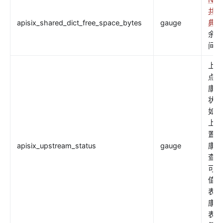
共享
apisix_shared_dict_free_space_bytes
gauge
典
中
余的
间。
上游
点的
康检
状态
如果
上游
置了
apisix_upstream_status
gauge
康检
查，
可用
值
表示
康，
表示