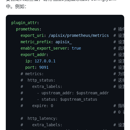
中。例如：
elasticsearch-logger
tencent-cloud-cls
plugin_attr
:
loki-logger
  prometheus
:                               
# 插件：
Lago Billing (lago)
    export_uri
: 
/apisix/prometheus/metrics
  # 设置 
    metric_prefix
: 
apisix_
                  # 设
Serverless
    enable_export_server
: 
true
              # 启用
    export_addr
:                            
# 设置 
serverless
      ip
: 
127.0.0.1
                         # 设置 
azure-functions
      port
: 
9091
                            # 设
    # metrics:                              
openwhisk
    #  http_status:                         #
aws-lambda
    #    extra_labels:                      # 
openfunction
    #      - upstream_addr: $upstream_addr
    #      - status: $upstream_status
Other protocols
    #    expire: 0                          
                                            #
dubbo-proxy
    #  http_latency:
mqtt-proxy
    #    extra_labels:                      # 