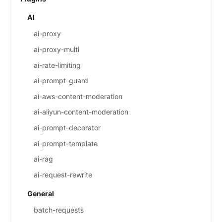
AI
ai-proxy
ai-proxy-multi
ai-rate-limiting
ai-prompt-guard
ai-aws-content-moderation
ai-aliyun-content-moderation
ai-prompt-decorator
ai-prompt-template
ai-rag
ai-request-rewrite
General
batch-requests