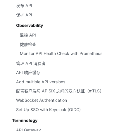
发布 API
保护 API
Observability
监控 API
健康检查
Monitor API Health Check with Prometheus
管理 API 消费者
API 响应缓存
Add multiple API versions
配置客户端与 APISIX 之间的双向认证（mTLS）
WebSocket Authentication
Set Up SSO with Keycloak (OIDC)
Terminology
API Gateway